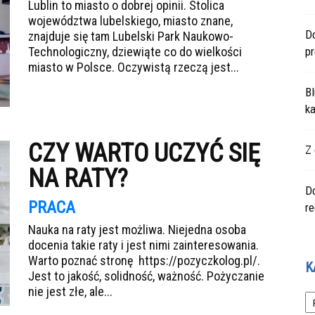
Lublin to miasto o dobrej opinii. Stolica
województwa lubelskiego, miasto znane,
Do
znajduje się tam Lubelski Park Naukowo-
Technologiczny, dziewiąte co do wielkości
p
miasto w Polsce. Oczywistą rzeczą jest...
Bl
ka
CZY WARTO UCZYĆ SIĘ
Z 
NA RATY?
Do
PRACA
r
Nauka na raty jest możliwa. Niejedna osoba
docenia takie raty i jest nimi zainteresowania.
Warto poznać stronę https://pozyczkolog.pl/.
K
Jest to jakość, solidność, ważność. Pożyczanie
Ka
nie jest złe, ale...