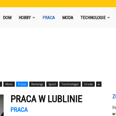
DOM
HOBBY
PRACA
MODA
TECHNOLOGIE
Moto
Praca
Rankingi
Sport
Technologie
Uroda
Z
PRACA W LUBLINIE
F
PRACA
w