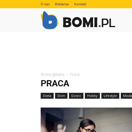
O nas
Reklama
Kontakt
Bomi.pl
Strona główna
Praca
PRACA
Dieta
Dom
Dzieci
Hobby
Lifestyle
Moda