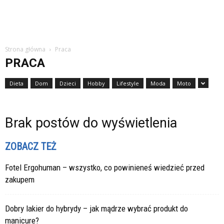
Strona główna
Praca
PRACA
Dieta
Dom
Dzieci
Hobby
Lifestyle
Moda
Moto
Brak postów do wyświetlenia
ZOBACZ TEŻ
Fotel Ergohuman – wszystko, co powinieneś wiedzieć przed
zakupem
Dobry lakier do hybrydy – jak mądrze wybrać produkt do
manicure?