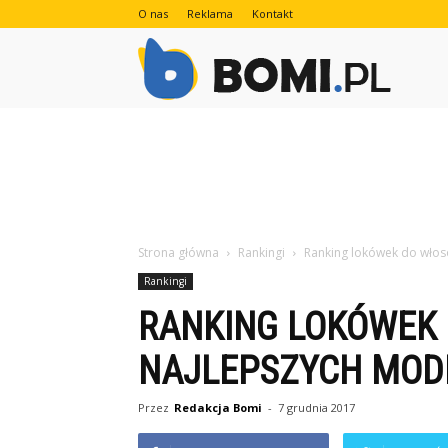
O nas
Reklama
Kontakt
Bomi.pl
Strona główna
Rankingi
Ranking lokówek do włos
Rankingi
RANKING LOKÓWEK 
NAJLEPSZYCH MOD
Przez
Redakcja Bomi
-
7 grudnia 2017