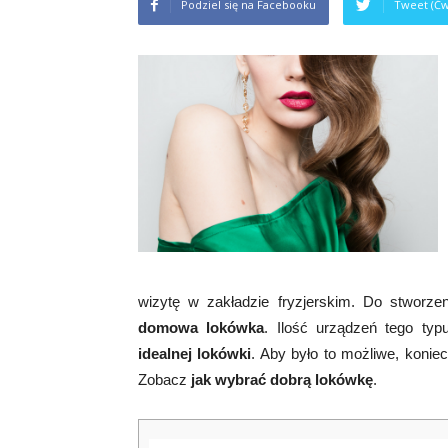
Podziel się na Facebooku
Tweet (Ćw
wizytę w zakładzie fryzjerskim. Do stworze
domowa lokówka
. Ilość urządzeń tego typ
idealnej lokówki
. Aby było to możliwe, konie
Zobacz
jak wybrać dobrą lokówkę
.