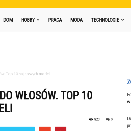
DOM
HOBBY
PRACA
MODA
TECHNOLOGIE
ów. Top 10 najlepszych modeli
Z
DO WŁOSÓW. TOP 10
F
w
ELI
Do
823
0
p