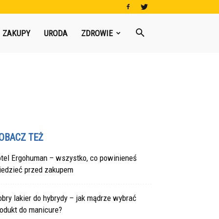
ZAKUPY
URODA
ZDROWIE
OBACZ TEŻ
otel Ergohuman – wszystko, co powinieneś
iedzieć przed zakupem
bry lakier do hybrydy – jak mądrze wybrać
rodukt do manicure?