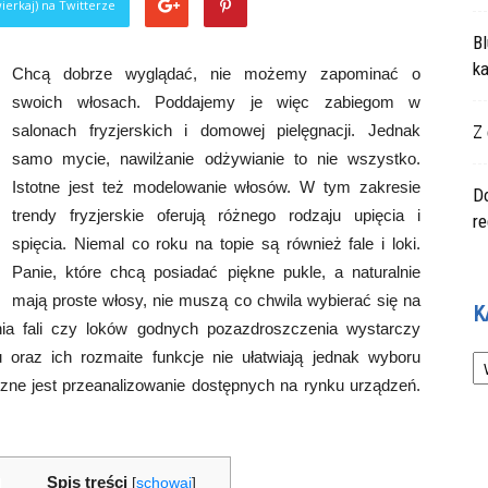
ierkaj) na Twitterze
Bl
ka
Chcą dobrze wyglądać, nie możemy zapominać o
swoich włosach. Poddajemy je więc zabiegom w
salonach fryzjerskich i domowej pielęgnacji. Jednak
Z 
samo mycie, nawilżanie odżywianie to nie wszystko.
Istotne jest też modelowanie włosów. W tym zakresie
Do
trendy fryzjerskie oferują różnego rodzaju upięcia i
r
spięcia. Niemal co roku na topie są również fale i loki.
Panie, które chcą posiadać piękne pukle, a naturalnie
mają proste włosy, nie muszą co chwila wybierać się na
K
nia fali czy loków godnych pozazdroszczenia wystarczy
Ka
u oraz ich rozmaite funkcje nie ułatwiają jednak wyboru
czne jest przeanalizowanie dostępnych na rynku urządzeń.
Spis treści
[
schowaj
]