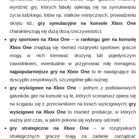
wyróżnić gry, których fabuły opierają się na symulowaniu
życia ludzkiego, lotów np. statków mistycznych, prowadzeniu
okrętu itd.;
gry symulacyjne na konsole Xbox One
charakteryzują się dużą dozą rzeczywistości;
gry sportowe na Xbox One
– w
rankingu gier na konsolę
Xbox One
znajdują się również rozgrywki sportowe; gracze
mogą w nich kierować drużyną lub pojedynczym
zawodnikiem, ewentualnie w przyjmować rolę menagera;
najpopularniejsze gry na Xbox One
to te nawiązujące do
dyscyplin zespołowych, szczególnie piłki nożnej;
gry wyścigowe na Xbox One
– jednym z podstawowych
gatunków gier na konsole są te, których scenariusz opiera się
na ściganiu się z przeciwnikiem na torach wyścigowych;
gry
wyścigowe na Xbox One
to również produkcje, w których
ważny jest czas, w jakim pokona się wybrany odcinek;
gry strategiczne na Xbox One
– w rozgrywkach
strategicznych gracze mają za zadanie zarządzać