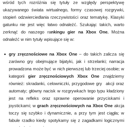
wśród tych rozróżnia się tytuły ze względy perspektywę
ukazywanego świata wirtualnego, formy czasowej rozgrywki,
stopień odzwierciedlania rzeczywistości oraz tematykę. Klasyki
gatunku nie jest więc łatwo odnaleźć. Szukając takich, warto
zerknąć do naszego ra
nkingu gier na Xbox One.
Można
odnaleźć w nim tytuły wpisujące się w:
gry zręcznościowe na Xbox One
– do takich zalicza się
zarówno gry obejmujące bijatyki, jak i strzelanki; narracja
prowadzona może być w nich pierwszej lub trzeciej osobie; w
kategorii
gier zręcznościowych Xbox One
znajdziemy
również: skradanki, celowniczki, przygodowe gry akcji oraz
automaty; główny nacisk w rozgrywkach tego typu kładziony
jest na refleks oraz sprawne operowanie przyciskami i
joystickami; w
grach zręcznościowych na Xbox One
akcja
toczy się szybko i dynamicznie, a przy tym jest ciągła; w
fabule rzadko kiedy spotykamy się z zagadkami logicznymi