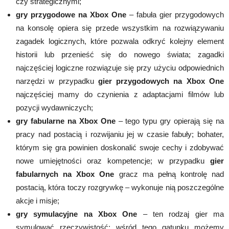
czy strategicznymi;
gry przygodowe na Xbox One
– fabuła gier przygodowych
na konsolę opiera się przede wszystkim na rozwiązywaniu
zagadek logicznych, które pozwala odkryć kolejny element
historii lub przenieść się do nowego świata; zagadki
najczęściej logiczne rozwiązuje się przy użyciu odpowiednich
narzędzi w przypadku
gier przygodowych na Xbox One
najczęściej mamy do czynienia z adaptacjami filmów lub
pozycji wydawniczych;
gry fabularne na Xbox One
– tego typu gry opierają się na
pracy nad postacią i rozwijaniu jej w czasie fabuły; bohater,
którym się gra powinien doskonalić swoje cechy i zdobywać
nowe umiejętności oraz kompetencje; w przypadku
gier
fabularnych na Xbox One
gracz ma pełną kontrolę nad
postacią, która toczy rozgrywkę – wykonuje nią poszczególne
akcje i misje;
gry symulacyjne na Xbox One
– ten rodzaj gier ma
symulować rzeczywistość; wśród tego gatunku możemy