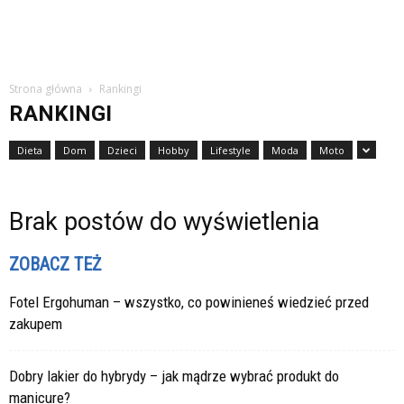
Strona główna
Rankingi
RANKINGI
Dieta
Dom
Dzieci
Hobby
Lifestyle
Moda
Moto
Brak postów do wyświetlenia
ZOBACZ TEŻ
Fotel Ergohuman – wszystko, co powinieneś wiedzieć przed
zakupem
Dobry lakier do hybrydy – jak mądrze wybrać produkt do
manicure?