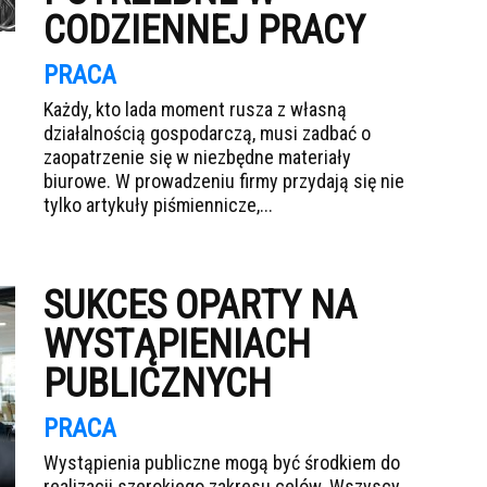
CODZIENNEJ PRACY
PRACA
Każdy, kto lada moment rusza z własną
działalnością gospodarczą, musi zadbać o
zaopatrzenie się w niezbędne materiały
biurowe. W prowadzeniu firmy przydają się nie
tylko artykuły piśmiennicze,...
SUKCES OPARTY NA
WYSTĄPIENIACH
PUBLICZNYCH
PRACA
Wystąpienia publiczne mogą być środkiem do
realizacji szerokiego zakresu celów. Wszyscy