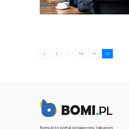
...
1
10
11
12
Bomi.pl to portal poświęcony zakupom.