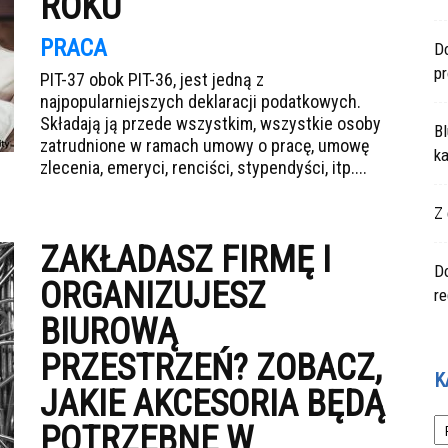
ROKU
PRACA
Do
p
PIT-37 obok PIT-36, jest jedną z
najpopularniejszych deklaracji podatkowych.
Składają ją przede wszystkim, wszystkie osoby
Bl
zatrudnione w ramach umowy o pracę, umowę
ka
zlecenia, emeryci, renciści, stypendyści, itp....
Z 
ZAKŁADASZ FIRMĘ I
Do
ORGANIZUJESZ
r
BIUROWĄ
PRZESTRZEŃ? ZOBACZ,
K
JAKIE AKCESORIA BĘDĄ
Ka
POTRZEBNE W