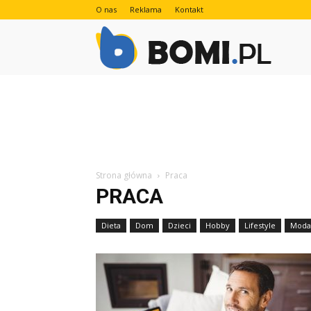
O nas
Reklama
Kontakt
Bomi.pl
Strona główna
Praca
PRACA
Dieta
Dom
Dzieci
Hobby
Lifestyle
Moda