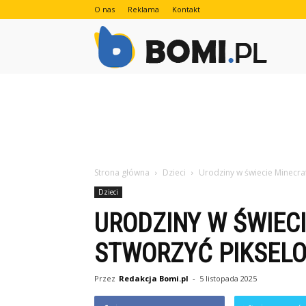
O nas
Reklama
Kontakt
Bomi.pl
Strona główna
Dzieci
Urodziny w świecie Minecra
Dzieci
URODZINY W ŚWIECI
STWORZYĆ PIKSEL
Przez
Redakcja Bomi.pl
-
5 listopada 2025