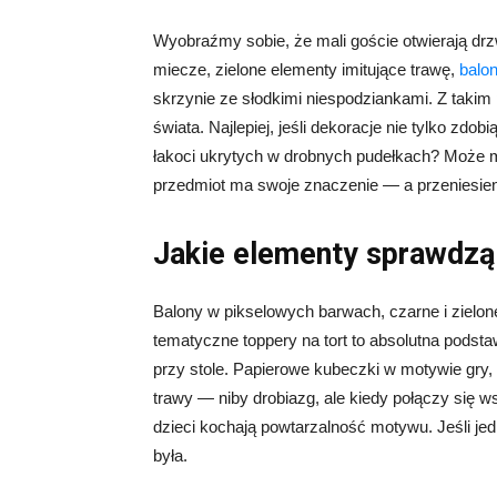
Wyobraźmy sobie, że mali goście otwierają drz
miecze, zielone elementy imitujące trawę,
balo
skrzynie ze słodkimi niespodziankami. Z takim
świata. Najlepiej, jeśli dekoracje nie tylko zdo
łakoci ukrytych w drobnych pudełkach? Może 
przedmiot ma swoje znaczenie — a przeniesienie
Jakie elementy sprawdzą 
Balony w pikselowych barwach, czarne i zielone
tematyczne toppery na tort to absolutna podsta
przy stole. Papierowe kubeczki w motywie gry, 
trawy — niby drobiazg, ale kiedy połączy się w
dzieci kochają powtarzalność motywu. Jeśli jed
była.