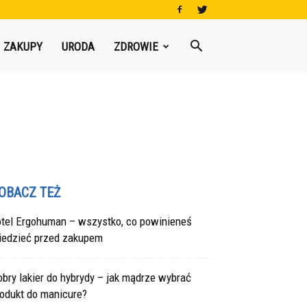
ZAKUPY
URODA
ZDROWIE
OBACZ TEŻ
otel Ergohuman – wszystko, co powinieneś
iedzieć przed zakupem
bry lakier do hybrydy – jak mądrze wybrać
rodukt do manicure?