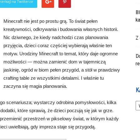
ierkaj) na Twitterze
Bl
ka
Minecraft nie jest po prostu grą. To świat pełen
kreatywności, odkrywania i budowania własnych historii.
Nic dziwnego, że kiedy nadchodzi czas planowania
Z 
przyjęcia, dzieci coraz częściej wybierają właśnie ten
motyw. Urodziny Minecraft to temat, który daje ogromne
Do
możliwości — można zamienić dom w tajemniczą
r
jaskinię, ogród w biom pełen przygód, a stół w prawdziwy
crafting table ze wszystkimi detalami. I właśnie tu
zaczyna się magia planowania.
K
Ka
go scenariusza; wystarczy odrobina pomysłowości, kilka
odatki, które sprawią, że dzieci poczują się jak w grze.
 przemienić przestrzeń w pikselowy świat, w którym każdy
ieci uwielbiają, gdy impreza staje się przygodą.