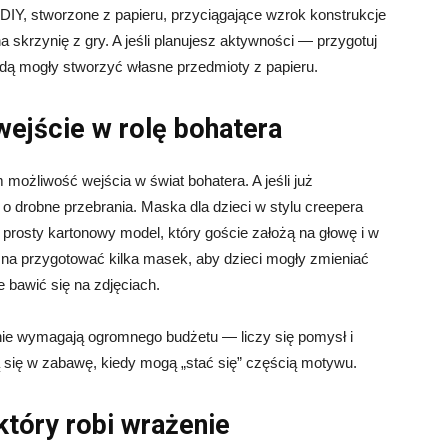
DIY, stworzone z papieru, przyciągające wzrok konstrukcje
a skrzynię z gry. A jeśli planujesz aktywności — przygotuj
 będą mogły stworzyć własne przedmioty z papieru.
wejście w rolę bohatera
 możliwość wejścia w świat bohatera. A jeśli już
 o drobne przebrania. Maska dla dzieci w stylu creepera
 prosty kartonowy model, który goście założą na głowę i w
ożna przygotować kilka masek, aby dzieci mogły zmieniać
e bawić się na zdjęciach.
 nie wymagają ogromnego budżetu — liczy się pomysł i
 się w zabawę, kiedy mogą „stać się” częścią motywu.
 który robi wrażenie