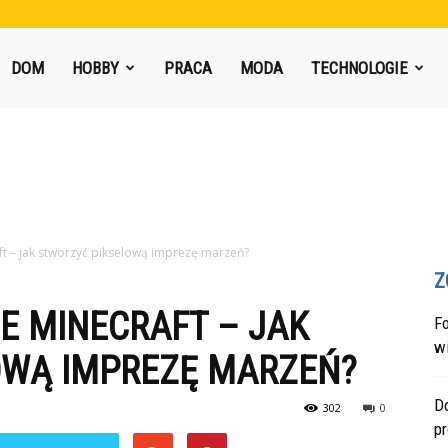
DOM
HOBBY
PRACA
MODA
TECHNOLOGIE
ft – jak stworzyć pikselową imprezę marzeń?
Z
E MINECRAFT – JAK
F
w
OWĄ IMPREZĘ MARZEŃ?
Do
302
0
p