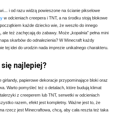
wi… i od razu widzą powieszone na ścianie pikselowe
ny
w odcieniach creepera i TNT, a na środku stoją blokowe
 początkiem każde dziecko wie, że weszło do innego
bią, ale też zachęcają do zabawy. Może „kopalnia” pełna mini
mapa skarbów do odnalezienia? W Minecraft każdy
 tej idei do urodzin nada imprezie unikalnego charakteru.
się najlepiej?
 girlandy, papierowe dekoracje przypominające bloki oraz
wa. Warto pomyśleć też o detalach, które budują klimat
talerzyki z creeperem lub TNT, serwetki w odcieniach
szystko razem, efekt jest kompletny. Ważne jest to, że
na rzecz jest Minecraftowa, chcą, aby cała reszta też taka