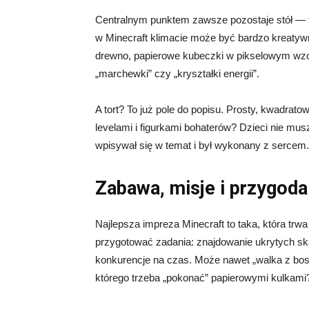
Centralnym punktem zawsze pozostaje stół — to
w Minecraft klimacie może być bardzo kreatywn
drewno, papierowe kubeczki w pikselowym wzorz
„marchewki” czy „kryształki energii”.
A tort? To już pole do popisu. Prosty, kwadrat
levelami i figurkami bohaterów? Dzieci nie mu
wpisywał się w temat i był wykonany z sercem.
Zabawa, misje i przygoda
Najlepsza impreza Minecraft to taka, która trwa 
przygotować zadania: znajdowanie ukrytych sk
konkurencje na czas. Może nawet „walka z bos
którego trzeba „pokonać” papierowymi kulkami