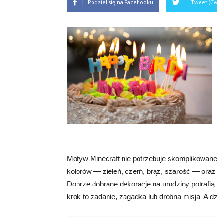
Podziel się na Facebooku
Tweet (Ćw
Motyw Minecraft nie potrzebuje skomplikowane
kolorów — zieleń, czerń, brąz, szarość — oraz d
Dobrze dobrane dekoracje na urodziny potrafią
krok to zadanie, zagadka lub drobna misja. A dz