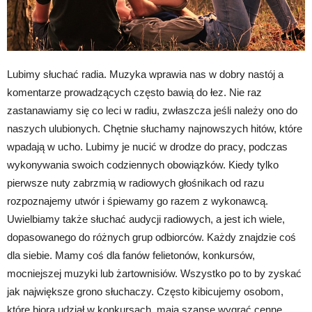
Lubimy słuchać radia. Muzyka wprawia nas w dobry nastój a
komentarze prowadzących często bawią do łez. Nie raz
zastanawiamy się co leci w radiu, zwłaszcza jeśli należy ono do
naszych ulubionych. Chętnie słuchamy najnowszych hitów, które
wpadają w ucho. Lubimy je nucić w drodze do pracy, podczas
wykonywania swoich codziennych obowiązków. Kiedy tylko
pierwsze nuty zabrzmią w radiowych głośnikach od razu
rozpoznajemy utwór i śpiewamy go razem z wykonawcą.
Uwielbiamy także słuchać audycji radiowych, a jest ich wiele,
dopasowanego do różnych grup odbiorców. Każdy znajdzie coś
dla siebie. Mamy coś dla fanów felietonów, konkursów,
mocniejszej muzyki lub żartownisiów. Wszystko po to by zyskać
jak największe grono słuchaczy. Często kibicujemy osobom,
które biorą udział w konkursach, mają szansę wygrać cenne