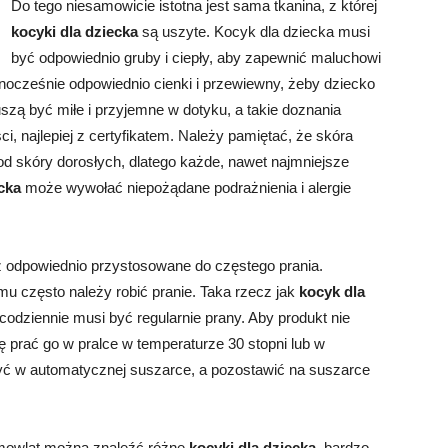
Do tego niesamowicie istotna jest sama tkanina, z której
kocyki dla dziecka
są uszyte. Kocyk dla dziecka musi
być odpowiednio gruby i ciepły, aby zapewnić maluchowi
nocześnie odpowiednio cienki i przewiewny, żeby dziecko
szą być miłe i przyjemne w dotyku, a takie doznania
, najlepiej z certyfikatem. Należy pamiętać, że skóra
 od skóry dorosłych, dlatego każde, nawet najmniejsze
ecka
może wywołać niepożądane podrażnienia i alergie
 odpowiednio przystosowane do częstego prania.
 często należy robić pranie. Taka rzecz jak
kocyk dla
odziennie musi być regularnie prany. Aby produkt nie
się prać go w pralce w temperaturze 30 stopni lub w
yć w automatycznej suszarce, a pozostawić na suszarce
emowląt można znaleźć różne
kocyki dla dziecka,
bardzo