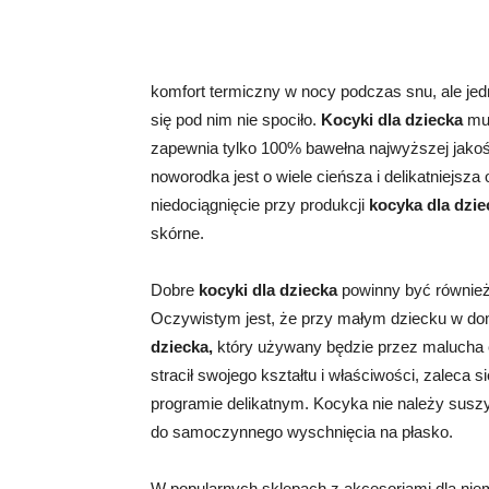
komfort termiczny w nocy podczas snu, ale jed
się pod nim nie spociło.
Kocyki dla dziecka
mu
zapewnia tylko 100% bawełna najwyższej jakości
noworodka jest o wiele cieńsza i delikatniejsza
niedociągnięcie przy produkcji
kocyka dla dzi
skórne.
Dobre
kocyki dla dziecka
powinny być również
Oczywistym jest, że przy małym dziecku w domu
dziecka,
który używany będzie przez malucha c
stracił swojego kształtu i właściwości, zaleca 
programie delikatnym. Kocyka nie należy susz
do samoczynnego wyschnięcia na płasko.
W popularnych sklepach z akcesoriami dla ni