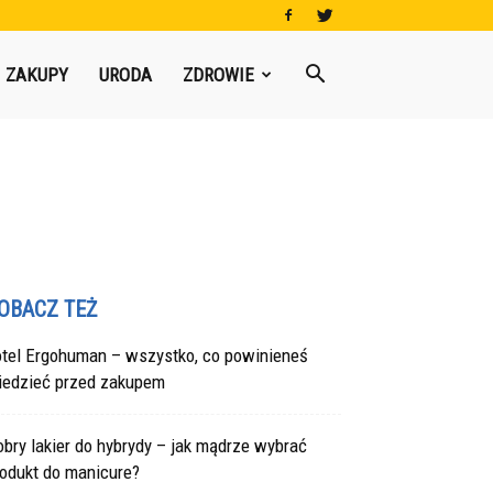
ZAKUPY
URODA
ZDROWIE
OBACZ TEŻ
otel Ergohuman – wszystko, co powinieneś
iedzieć przed zakupem
bry lakier do hybrydy – jak mądrze wybrać
rodukt do manicure?