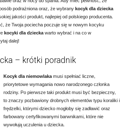
abawie oraz w nocy do spania. Aby mieć pewność, że
 sposób podrażniona oraz, że wybrany
kocyk dla dziecka
kiej jakości produkt, najlepiej od polskiego producenta.
ć, że Twoja pociecha poczuje się w nowym kocyku
re
kocyki dla dziecka
warto wybrać i na co w
taj dalej!
cka – krótki poradnik
Kocyk dla niemowlaka
musi spełniać liczne,
priorytetowe wymagania nowo narodzonego członka
rodziny. Po pierwsze taki produkt musi być bezpieczny,
to znaczy pozbawiony drobnych elementów typu koraliki i
frędzelki, którymi dziecko mogłoby się zadławić oraz
farbowany certyfikowanymi barwnikami, które nie
wywołują uczulenia u dziecka.