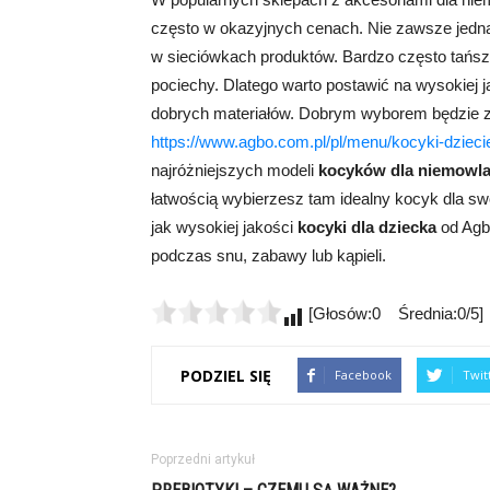
często w okazyjnych cenach. Nie zawsze jedna
w sieciówkach produktów. Bardzo często tańs
pociechy. Dlatego warto postawić na wysokiej 
dobrych materiałów. Dobrym wyborem będzie z
https://www.agbo.com.pl/pl/menu/kocyki-dzieci
najróżniejszych modeli
kocyków dla niemowla
łatwością wybierzesz tam idealny kocyk dla swoje
jak wysokiej jakości
kocyki dla dziecka
od Agb
podczas snu, zabawy lub kąpieli.
[Głosów:0 Średnia:0/5]
PODZIEL SIĘ
Facebook
Twit
Poprzedni artykuł