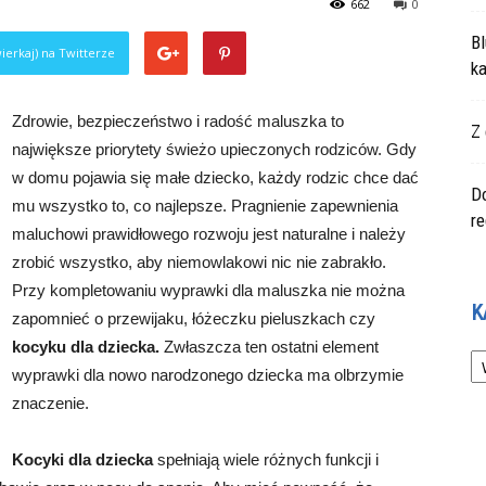
662
0
Bl
ierkaj) na Twitterze
ka
Zdrowie, bezpieczeństwo i radość maluszka to
Z 
największe priorytety świeżo upieczonych rodziców. Gdy
w domu pojawia się małe dziecko, każdy rodzic chce dać
Do
mu wszystko to, co najlepsze. Pragnienie zapewnienia
r
maluchowi prawidłowego rozwoju jest naturalne i należy
zrobić wszystko, aby niemowlakowi nic nie zabrakło.
Przy kompletowaniu wyprawki dla maluszka nie można
K
zapomnieć o przewijaku, łóżeczku pieluszkach czy
kocyku dla dziecka.
Zwłaszcza ten ostatni element
Ka
wyprawki dla nowo narodzonego dziecka ma olbrzymie
znaczenie.
Kocyki dla dziecka
spełniają wiele różnych funkcji i