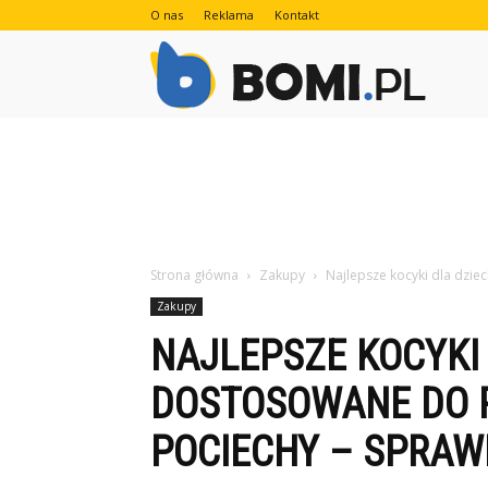
O nas
Reklama
Kontakt
Bomi.pl
Strona główna
Zakupy
Najlepsze kocyki dla dzi
Zakupy
NAJLEPSZE KOCYKI 
DOSTOSOWANE DO 
POCIECHY – SPRAW