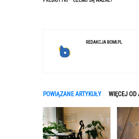
PREBIOTYKI – CZEMU SĄ WAŻNE?
REDAKCJA BOMI.PL
POWIĄZANE ARTYKUŁY
WIĘCEJ OD