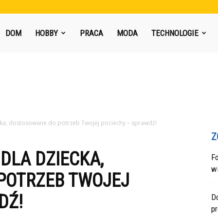
DOM
HOBBY
PRACA
MODA
TECHNOLOGIE
ecka, dostosowane do potrzeb Twojej pociechy – sprawdź!
Z
DLA DZIECKA,
F
w
POTRZEB TWOJEJ
DŹ!
Do
p