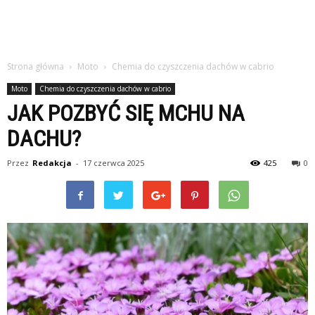
Strona główna
Moto
Chemia do czyszczenia dachów w cabrio
Moto
Chemia do czyszczenia dachów w cabrio
JAK POZBYĆ SIĘ MCHU NA
DACHU?
Przez
Redakcja
-
17 czerwca 2025
425
0