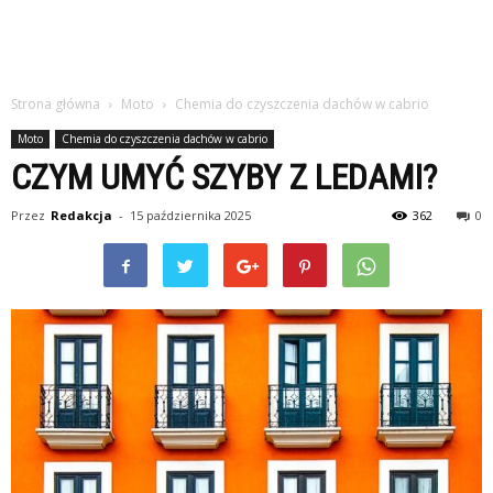
Strona główna
Moto
Chemia do czyszczenia dachów w cabrio
Moto
Chemia do czyszczenia dachów w cabrio
CZYM UMYĆ SZYBY Z LEDAMI?
Przez
Redakcja
-
15 października 2025
362
0