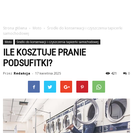
Strona główna
Moto
Środki do konserwacji i czyszczenia tapicerki
samochodowej
Moto
Środki do konserwacji i czyszczenia tapicerki samochodowej
ILE KOSZTUJE PRANIE
PODSUFITKI?
Przez
Redakcja
-
17 kwietnia 2025
421
0