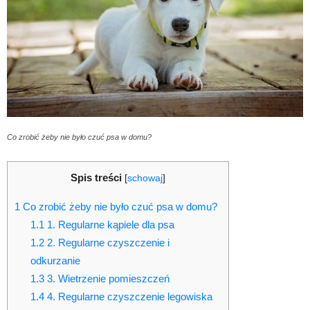
Co zrobić żeby nie było czuć psa w domu?
Spis treści
[
schowaj
]
1
Co zrobić żeby nie było czuć psa w domu?
1.1
1. Regularne kąpiele dla psa
1.2
2. Regularne czyszczenie i
odkurzanie
1.3
3. Wietrzenie pomieszczeń
1.4
4. Regularne czyszczenie legowiska