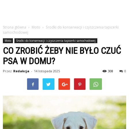
Strona główna
Moto
Środki do konserwacji i czyszczenia tapicerki
samochodowej
Moto
Środki do konserwacji i czyszczenia tapicerki samochodowej
CO ZROBIĆ ŻEBY NIE BYŁO CZUĆ
PSA W DOMU?
Przez
Redakcja
-
14 listopada 2025
308
0