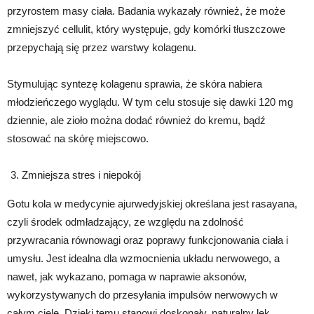
przyrostem masy ciała. Badania wykazały również, że może
zmniejszyć cellulit, który występuje, gdy komórki tłuszczowe
przepychają się przez warstwy kolagenu.
Stymulując syntezę kolagenu sprawia, że skóra nabiera
młodzieńczego wyglądu. W tym celu stosuje się dawki 120 mg
dziennie, ale zioło można dodać również do kremu, bądź
stosować na skórę miejscowo.
Zmniejsza stres i niepokój
Gotu kola w medycynie ajurwedyjskiej określana jest rasayana,
czyli środek odmładzający, ze względu na zdolność
przywracania równowagi oraz poprawy funkcjonowania ciała i
umysłu. Jest idealna dla wzmocnienia układu nerwowego, a
nawet, jak wykazano, pomaga w naprawie aksonów,
wykorzystywanych do przesyłania impulsów nerwowych w
całym ciele. Dzięki temu stanowi doskonały, naturalny lek