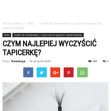
Strona główna
Moto
Środki do konserwacji i czyszczenia tapicerki
samochodowej
Moto
Środki do konserwacji i czyszczenia tapicerki samochodowej
CZYM NAJLEPIEJ WYCZYŚCIĆ
TAPICERKĘ?
Przez
Redakcja
-
16 sierpnia 2024
561
0