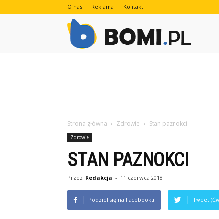
O nas
Reklama
Kontakt
Bomi.pl
Strona główna
Zdrowie
Stan paznokci
Zdrowie
STAN PAZNOKCI
Przez
Redakcja
-
11 czerwca 2018
Podziel się na Facebooku
Tweet (Ćw