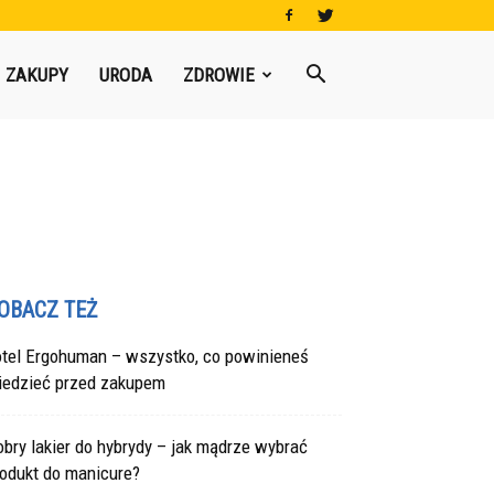
ZAKUPY
URODA
ZDROWIE
OBACZ TEŻ
otel Ergohuman – wszystko, co powinieneś
iedzieć przed zakupem
bry lakier do hybrydy – jak mądrze wybrać
rodukt do manicure?