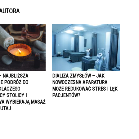
 AUTORA
– NAJBLIŻSZA
DIALIZA ZMYSŁÓW – JAK
E PODRÓŻ DO
NOWOCZESNA APARATURA
 DLACZEGO
MOŻE REDUKOWAĆ STRES I LĘK
Y STOLICY I
PACJENTÓW?
A WYBIERAJĄ MASAŻ
TUTAJ