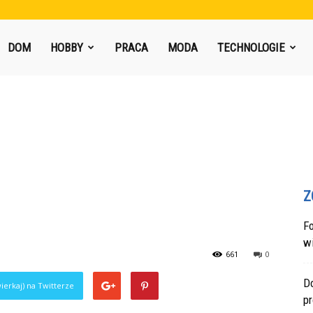
DOM
HOBBY
PRACA
MODA
TECHNOLOGIE
Z
F
w
661
0
Do
ierkaj) na Twitterze
p