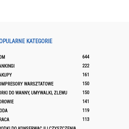
OPULARNE KATEGORIE
644
OM
222
ANKINGI
161
AKUPY
150
OMPRESORY WARSZTATOWE
150
ORKI DO WANNY, UMYWALKI, ZLEWU
141
DROWIE
119
ODA
113
RACA
RODKI DO KONSERWACJI I CZYSZCZENIA