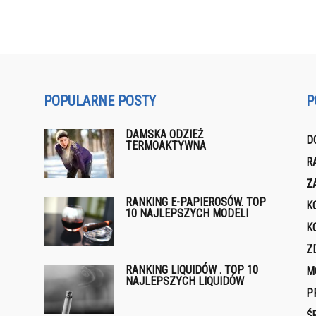
POPULARNE POSTY
P
DAMSKA ODZIEŻ
D
TERMOAKTYWNA
R
Z
RANKING E-PAPIEROSÓW. TOP
K
10 NAJLEPSZYCH MODELI
K
Z
RANKING LIQUIDÓW . TOP 10
M
NAJLEPSZYCH LIQUIDÓW
P
Ś