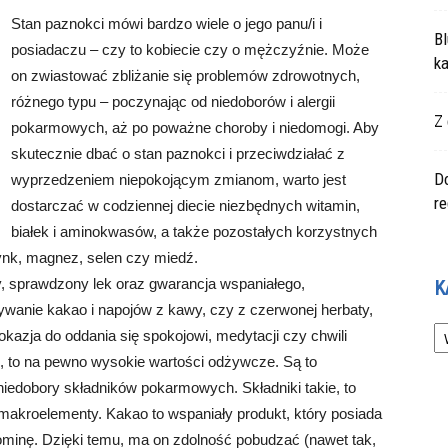
Stan paznokci mówi bardzo wiele o jego panu/i i
Bl
posiadaczu – czy to kobiecie czy o mężczyźnie. Może
ka
on zwiastować zbliżanie się problemów zdrowotnych,
różnego typu – poczynając od niedoborów i alergii
Z 
pokarmowych, aż po poważne choroby i niedomogi. Aby
skutecznie dbać o stan paznokci i przeciwdziałać z
Do
wyprzedzeniem niepokojącym zmianom, warto jest
r
dostarczać w codziennej diecie niezbędnych witamin,
białek i aminokwasów, a także pozostałych korzystnych
ynk, magnez, selen czy miedź.
ry, sprawdzony lek oraz gwarancja wspaniałego,
K
ywanie kakao i napojów z kawy, czy z czerwonej herbaty,
Ka
okazja do oddania się spokojowi, medytacji czy chwili
ci, to na pewno wysokie wartości odżywcze. Są to
niedobory składników pokarmowych. Składniki takie, to
 makroelementy. Kakao to wspaniały produkt, który posiada
ominę. Dzięki temu, ma on zdolność pobudzać (nawet tak,