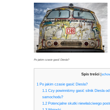
Po jakim czasie gasić Diesla?
Spis treści
[
scho
1
Po jakim czasie gasić Diesla?
1.1
Czy powinniśmy gasić silnik Diesla od
samochodu?
1.2
Potencjalne skutki niewłaściwego pos
1.3
Wnioski