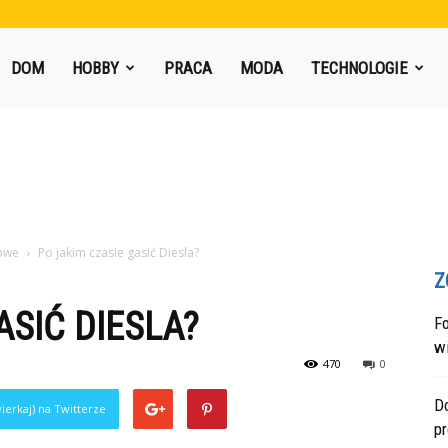
DOM
HOBBY
PRACA
MODA
TECHNOLOGIE
owe
Po jakim czasie gasić Diesla?
Z
ASIĆ DIESLA?
F
w
470
0
Do
ierkaj) na Twitterze
p