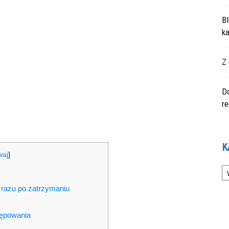
Bl
ka
Z 
Do
r
K
waj
]
Ka
 razu po zatrzymaniu
tępowania