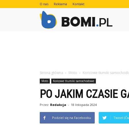
O nas
Reklama
Kontakt
Bomi.pl
Strona główna
Moto
Końcowe tłumiki samochod
Moto
Końcowe tłumiki samochodowe
PO JAKIM CZASIE G
Przez
Redakcja
-
18 listopada 2024
Podziel się na Facebooku
Tweet (Ćw