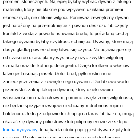
promieni słonecznych. Najlepiej byłoby wybrać dywan z takiego
materiału, który nie blaknie pod wpływem działania promieni
słonecznych, nie chłonie wilgoci. Ponieważ zewnętrzny dywan
jest narażony na przemoknięcie z powodu deszczu lub częsty
kontakt z wodą z powodu usuwania brudu, to pożądaną cechą
takiego dywanu byłaby szybkość schnięcia. Dywany, które mają
dosyć gładką powierzchnię łatwo się czyści. Na pojawiające się
od czasu do czasu plamy wystarczy użyć zwykłej wilgotnej
szmatki oraz delikatnego detergentu. Dzięki krótkiemu włosiowi
łatwo jest usunąć piasek, błoto, brud, pyłki roślin i inne
zanieczyszczenia z zewnętrznego dywanu . Dodatkowo warto
przemyśleć zakup takiego dywanu, który dzięki swoim
właściwościom materiałowym, pomimo zwiększonej wilgotności,
nie będzie sprzyjał rozwojowi niechcianym drobnoustrojom i
bakteriom. Jedną z odpowiednich opcji na taras lub balkon, mogą
okazać się dywany poliestrowe lub polipropylenowe ze sklepu
kochamydywany
. Inną bardzo dobrą opcją jest dywan z juty lub
sizalowy. Dzięki wykorzystaniu nowoczesnych technologii i