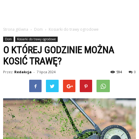
Strona główna
Dom
Kosiarki do trawy ogrodowe
Dom
Kosiarki do trawy ogrodowe
O KTÓREJ GODZINIE MOŻNA
KOSIĆ TRAWĘ?
Przez
Redakcja
-
7 lipca 2024
594
0