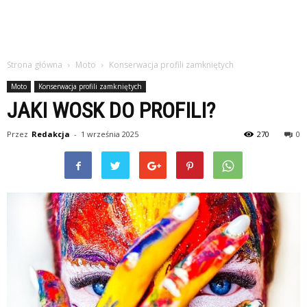
Strona główna
Moto
Konserwacja profili zamkniętych
Moto
Konserwacja profili zamkniętych
JAKI WOSK DO PROFILI?
Przez
Redakcja
-
1 września 2025
270
0