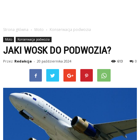
Strona główna
Moto
Konserwacja podwozia
Moto
Konserwacja podwozia
JAKI WOSK DO PODWOZIA?
Przez
Redakcja
-
20 października 2024
613
0