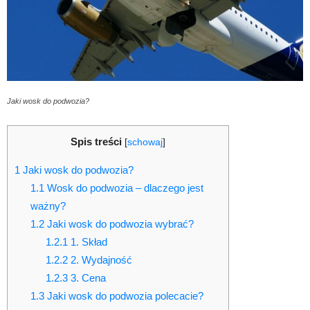
Jaki wosk do podwozia?
Spis treści
[
schowaj
]
1
Jaki wosk do podwozia?
1.1
Wosk do podwozia – dlaczego jest
ważny?
1.2
Jaki wosk do podwozia wybrać?
1.2.1
1. Skład
1.2.2
2. Wydajność
1.2.3
3. Cena
1.3
Jaki wosk do podwozia polecacie?