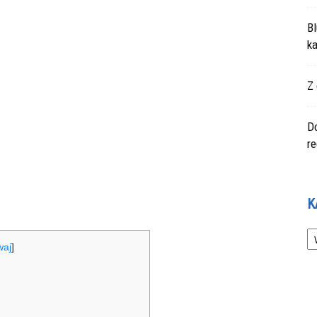
Bl
ka
Z 
Do
r
K
Ka
waj
]