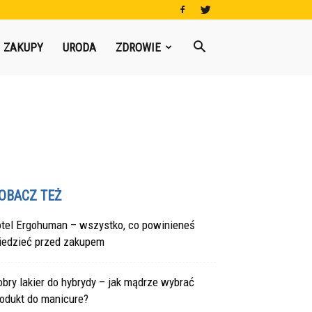
ZAKUPY
URODA
ZDROWIE
OBACZ TEŻ
otel Ergohuman – wszystko, co powinieneś
iedzieć przed zakupem
bry lakier do hybrydy – jak mądrze wybrać
rodukt do manicure?