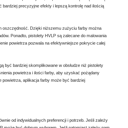
bardziej precyzyjne efekty i lepszą kontrolę nad ilością
ich oszczędność. Dzięki niższemu zużyciu farby można
padów. Ponadto, pistolety HVLP są zalecane do malowania
nie powietrza pozwala na efektywniejsze pokrycie całej
ą być bardziej skomplikowane w obsłudze niż pistolety
ienia powietrza i ilości farby, aby uzyskać pożądany
e powietrza, aplikacja farby może być bardziej
ie od indywidualnych preferencji i potrzeb. Jeśli zależy
t RP może być dobrym wyborem. Jeśli natomiast zależy nam