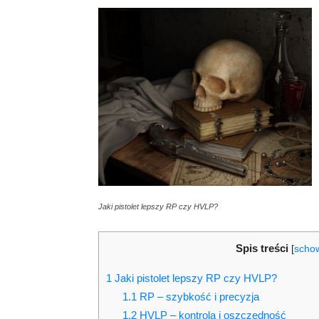
Jaki pistolet lepszy RP czy HVLP?
Spis treści
[
scho
1
Jaki pistolet lepszy RP czy HVLP?
1.1
RP – szybkość i precyzja
1.2
HVLP – kontrola i oszczędność