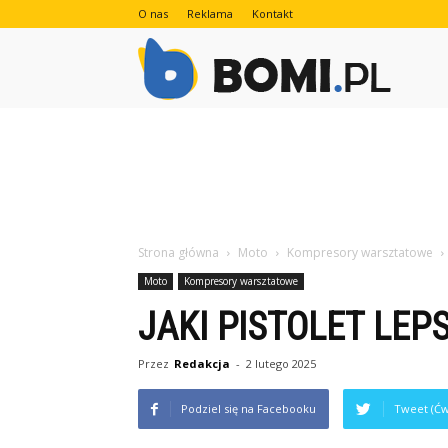
O nas
Reklama
Kontakt
Bomi.pl
Strona główna
Moto
Kompresory warsztatowe
Moto
Kompresory warsztatowe
JAKI PISTOLET LEP
Przez
Redakcja
-
2 lutego 2025
Podziel się na Facebooku
Tweet (Ćw