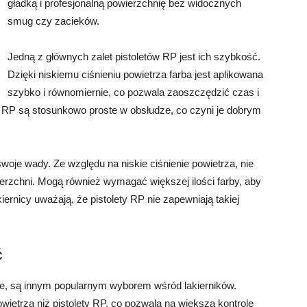
gładką i profesjonalną powierzchnię bez widocznych
smug czy zacieków.
Jedną z głównych zalet pistoletów RP jest ich szybkość.
Dzięki niskiemu ciśnieniu powietrza farba jest aplikowana
szybko i równomiernie, co pozwala zaoszczędzić czas i
y RP są stosunkowo proste w obsłudze, co czyni je dobrym
woje wady. Ze względu na niskie ciśnienie powietrza, nie
rzchni. Mogą również wymagać większej ilości farby, aby
ernicy uważają, że pistolety RP nie zapewniają takiej
ć
re, są innym popularnym wyborem wśród lakierników.
ietrza niż pistolety RP, co pozwala na większą kontrolę