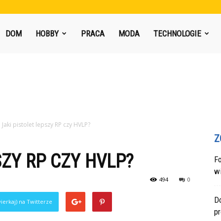
DOM
HOBBY
PRACA
MODA
TECHNOLOGIE
Jaki pistolet lepszy RP czy HVLP?
Z
SZY RP CZY HVLP?
F
w
494
0
Do
ierkaj) na Twitterze
p