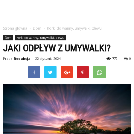
Strona główna
Dom
Korki do wanny, umywalki, zlewu
Dom
Korki do wanny, umywalki, zlewu
JAKI ODPŁYW Z UMYWALKI?
Przez
Redakcja
-
22 stycznia 2024
779
0