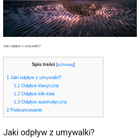
Jaki odpływ z umywalki?
Spis treści
[
schowaj
]
1
Jaki odpływ z umywalki?
1.1
Odpływ klasyczny
1.2
Odpływ klik-klak
1.3
Odpływ automatyczny
2
Podsumowanie
Jaki odpływ z umywalki?