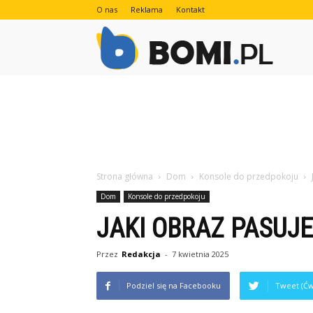
O nas
Reklama
Kontakt
Bomi.pl
Strona główna
Dom
Konsole do przedpokoju
Dom
Konsole do przedpokoju
JAKI OBRAZ PASUJ
Przez
Redakcja
-
7 kwietnia 2025
Podziel się na Facebooku
Tweet (Ćw