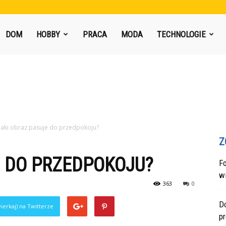
DOM
HOBBY
PRACA
MODA
TECHNOLOGIE
Jaki obraz pasuje do przedpokoju?
Z
E DO PRZEDPOKOJU?
F
w
363
0
Do
ierkaj) na Twitterze
p