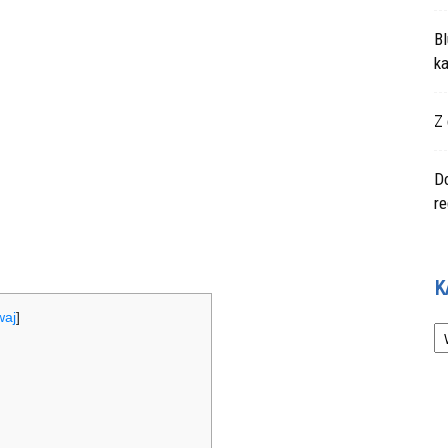
Bl
ka
Z 
Do
r
K
waj
]
Ka