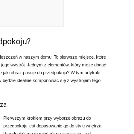
edpokoju?
mieszczeń w naszym domu. To pierwsze miejsce, które
o jego wystrój. Jednym z elementów, który może dodać
Ale jaki obraz pasuje do przedpokoju? W tym artykule
ry będzie idealnie komponować się z wystrojem tego
rza
Pierwszym krokiem przy wyborze obrazu do
przedpokoju jest dopasowanie go do stylu wnętrza.
Przedpokój może mieć różne aranżacje – od