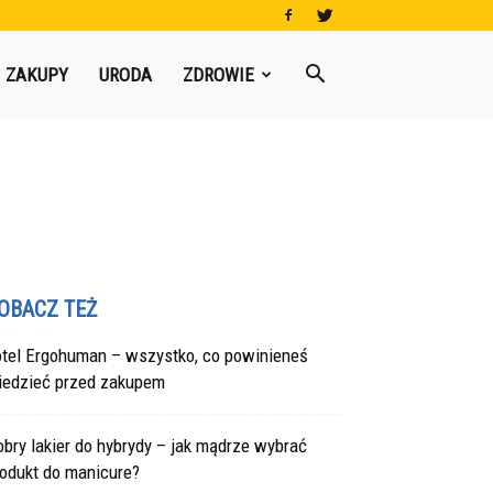
ZAKUPY
URODA
ZDROWIE
OBACZ TEŻ
otel Ergohuman – wszystko, co powinieneś
iedzieć przed zakupem
bry lakier do hybrydy – jak mądrze wybrać
rodukt do manicure?