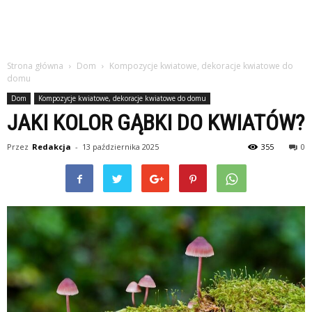
Strona główna
Dom
Kompozycje kwiatowe, dekoracje kwiatowe do
domu
Dom
Kompozycje kwiatowe, dekoracje kwiatowe do domu
JAKI KOLOR GĄBKI DO KWIATÓW?
Przez
Redakcja
-
13 października 2025
355
0