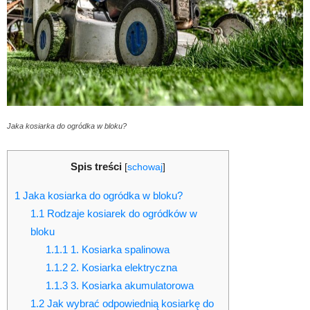
Jaka kosiarka do ogródka w bloku?
Spis treści
[
schowaj
]
1
Jaka kosiarka do ogródka w bloku?
1.1
Rodzaje kosiarek do ogródków w
bloku
1.1.1
1. Kosiarka spalinowa
1.1.2
2. Kosiarka elektryczna
1.1.3
3. Kosiarka akumulatorowa
1.2
Jak wybrać odpowiednią kosiarkę do