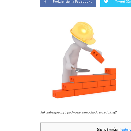
Podziel się na Facebooku
Tweet (Ćw
Jak zabezpieczyć podwozie samochodu przed zimą?
Spis treści
[
scho