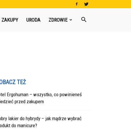
ZAKUPY
URODA
ZDROWIE
OBACZ TEŻ
otel Ergohuman – wszystko, co powinieneś
iedzieć przed zakupem
bry lakier do hybrydy – jak mądrze wybrać
rodukt do manicure?