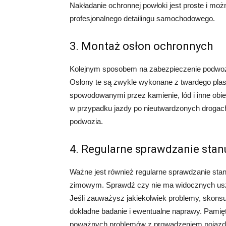
Nakładanie ochronnej powłoki jest proste i moż
profesjonalnego detailingu samochodowego.
3. Montaż osłon ochronnych
Kolejnym sposobem na zabezpieczenie podwoz
Osłony te są zwykle wykonane z twardego plast
spowodowanymi przez kamienie, lód i inne obi
w przypadku jazdy po nieutwardzonych drogac
podwozia.
4. Regularne sprawdzanie sta
Ważne jest również regularne sprawdzanie sta
zimowym. Sprawdź czy nie ma widocznych uszk
Jeśli zauważysz jakiekolwiek problemy, skonsu
dokładne badanie i ewentualne naprawy. Pamię
poważnych problemów z prowadzeniem pojazdu