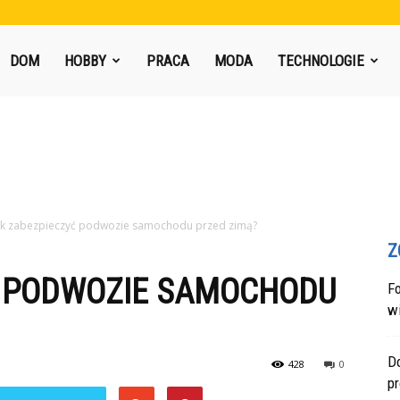
DOM
HOBBY
PRACA
MODA
TECHNOLOGIE
ak zabezpieczyć podwozie samochodu przed zimą?
Z
Ć PODWOZIE SAMOCHODU
F
w
Do
428
0
p