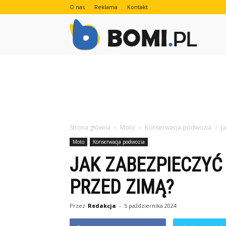
O nas
Reklama
Kontakt
Bomi.pl
Strona główna
Moto
Konserwacja podwozia
J
Moto
Konserwacja podwozia
JAK ZABEZPIECZY
PRZED ZIMĄ?
Przez
Redakcja
-
5 października 2024