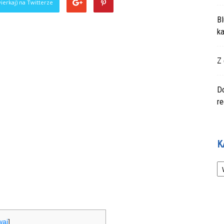
ierkaj) na Twitterze
Bl
ka
Z 
Do
r
K
Ka
waj
]