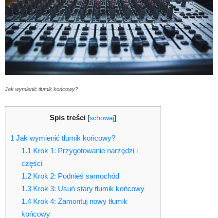
Jak wymienić tłumik końcowy?
Spis treści
[
schowaj
]
1
Jak wymienić tłumik końcowy?
1.1
Krok 1: Przygotowanie narzędzi i
części
1.2
Krok 2: Podnieś samochód
1.3
Krok 3: Usuń stary tłumik końcowy
1.4
Krok 4: Zamontuj nowy tłumik
końcowy