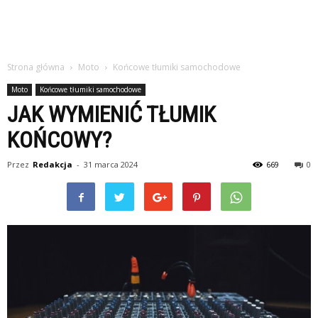
Strona główna
Moto
Końcowe tłumiki samochodowe
Moto
Końcowe tłumiki samochodowe
JAK WYMIENIĆ TŁUMIK
KOŃCOWY?
Przez
Redakcja
-
31 marca 2024
669
0