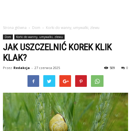
Strona główna
Dom
Korki do wanny, umywalki, zlewu
Dom
Korki do wanny, umywalki, zlewu
JAK USZCZELNIĆ KOREK KLIK
KLAK?
Przez
Redakcja
-
27 czerwca 2025
509
0