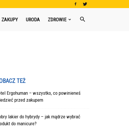
ZAKUPY
URODA
ZDROWIE
OBACZ TEŻ
otel Ergohuman – wszystko, co powinieneś
iedzieć przed zakupem
bry lakier do hybrydy – jak mądrze wybrać
rodukt do manicure?