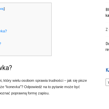
waj
]
Bl
ka
Z 
vka?
Do
?
r
wka?
K
Ka
, który wielu osobom sprawia trudności – jak się pisze
że “konevka”? Odpowiedź na to pytanie może być
i poznać poprawną formę zapisu.