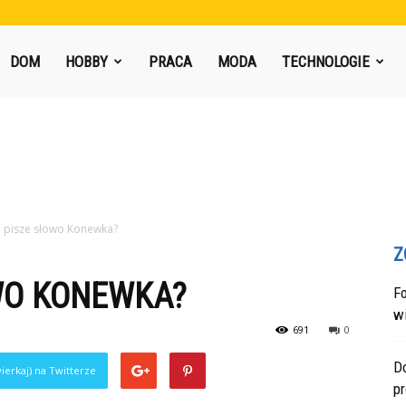
DOM
HOBBY
PRACA
MODA
TECHNOLOGIE
ię pisze słowo Konewka?
Z
OWO KONEWKA?
F
w
691
0
Do
ierkaj) na Twitterze
p