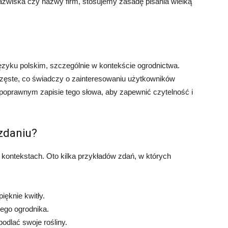
azwiska czy nazwy firm, stosujemy zasadę pisania wielką
zyku polskim, szczególnie w kontekście ogrodnictwa.
zęste, co świadczy o zainteresowaniu użytkowników
poprawnym zapisie tego słowa, aby zapewnić czytelność i
zdaniu?
ntekstach. Oto kilka przykładów zdań, w których
ięknie kwitły.
ego ogrodnika.
dlać swoje rośliny.