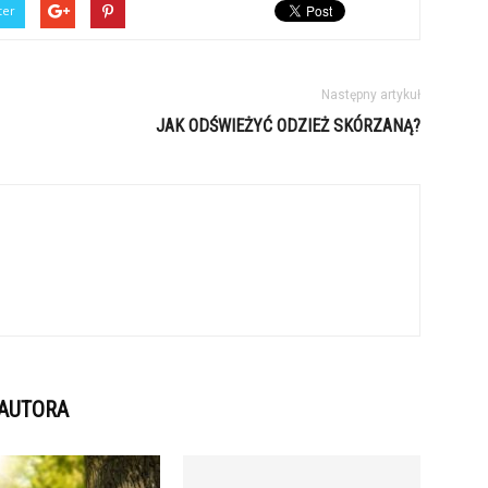
ter
Następny artykuł
JAK ODŚWIEŻYĆ ODZIEŻ SKÓRZANĄ?
 AUTORA