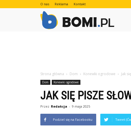
O nas
Reklama
Kontakt
Bomi.pl
Strona główna
Dom
Konewki ogrodowe
Jak s
Dom
Konewki ogrodowe
JAK SIĘ PISZE SŁ
Przez
Redakcja
-
9 maja 2025
Podziel się na Facebooku
Tweet (Ćw