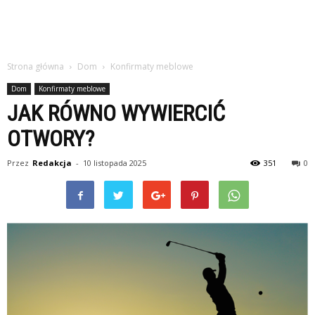
Strona główna
Dom
Konfirmaty meblowe
Dom
Konfirmaty meblowe
JAK RÓWNO WYWIERCIĆ
OTWORY?
Przez
Redakcja
-
10 listopada 2025
351
0