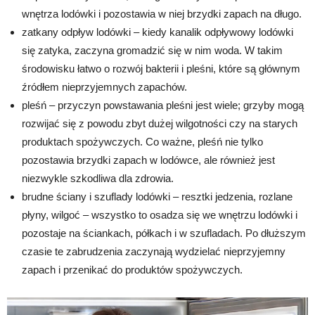
wnętrza lodówki i pozostawia w niej brzydki zapach na długo.
zatkany odpływ lodówki – kiedy kanalik odpływowy lodówki
się zatyka, zaczyna gromadzić się w nim woda. W takim
środowisku łatwo o rozwój bakterii i pleśni, które są głównym
źródłem nieprzyjemnych zapachów.
pleśń – przyczyn powstawania pleśni jest wiele; grzyby mogą
rozwijać się z powodu zbyt dużej wilgotności czy na starych
produktach spożywczych. Co ważne, pleśń nie tylko
pozostawia brzydki zapach w lodówce, ale również jest
niezwykle szkodliwa dla zdrowia.
brudne ściany i szuflady lodówki – resztki jedzenia, rozlane
płyny, wilgoć – wszystko to osadza się we wnętrzu lodówki i
pozostaje na ściankach, półkach i w szufladach. Po dłuższym
czasie te zabrudzenia zaczynają wydzielać nieprzyjemny
zapach i przenikać do produktów spożywczych.