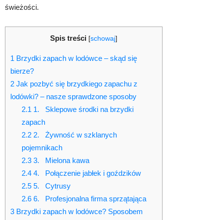
świeżości.
Spis treści
[
schowaj
]
1
Brzydki zapach w lodówce – skąd się
bierze?
2
Jak pozbyć się brzydkiego zapachu z
lodówki? – nasze sprawdzone sposoby
2.1
1. Sklepowe środki na brzydki
zapach
2.2
2. Żywność w szklanych
pojemnikach
2.3
3. Mielona kawa
2.4
4. Połączenie jabłek i goździków
2.5
5. Cytrusy
2.6
6. Profesjonalna firma sprzątająca
3
Brzydki zapach w lodówce? Sposobem