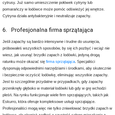
cytrusy. Już samo umieszczenie połówek cytryny lub
pomarańczy w lodówce może pomóc odświeżyć jej wnętrze.
Cytryna działa antybakteryjnie i neutralizuje zapachy.
6. Profesjonalna firma sprzątająca
Jeśli zapachy są bardzo intensywne i trudne do usunięcia,
próbowałeś wszystkich sposobów, by się ich pozbyć i wciąż nie
wiesz, jak usunąć brzydki zapach z lodówki, jedyną drogą
ratunku może okazać się
firma sprzątająca
. Specjaliści
dysponują odpowiednimi narzędziami i środkami, aby skutecznie
i bezpiecznie oczyścić lodówkę, eliminując wszystkie zapachy.
Jest to szczególnie przydatne w przypadkach, gdy zapachy
przeniknęły głęboko w materiał lodówki lub gdy w grę wchodzi
pleśń. Na rynku funkcjonuje wiele firm sprzątających, takich jak
Eskurro, która oferuje kompleksowe usługi sprzątające.
Profesjonaliści mogą więc nie tylko zniwelować brzydki zapach w
lodówce, ale również zadbać o czystość całego mieszkania z