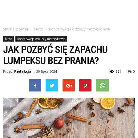
Strona główna
Moto
Konserwacja odzieży motocyklowe
Moto
Konserwacja odzieży motocyklowe
JAK POZBYĆ SIĘ ZAPACHU
LUMPEKSU BEZ PRANIA?
Przez
Redakcja
-
30 lipca 2024
561
0