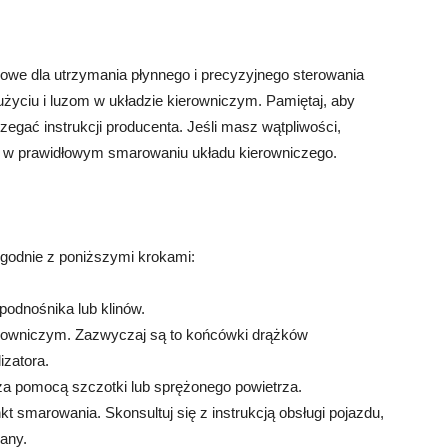
owe dla utrzymania płynnego i precyzyjnego sterowania
yciu i luzom w układzie kierowniczym. Pamiętaj, aby
gać instrukcji producenta. Jeśli masz wątpliwości,
i w prawidłowym smarowaniu układu kierowniczego.
godnie z poniższymi krokami:
podnośnika lub klinów.
ierowniczym. Zazwyczaj są to końcówki drążków
izatora.
za pomocą szczotki lub sprężonego powietrza.
t smarowania. Skonsultuj się z instrukcją obsługi pojazdu,
cany.