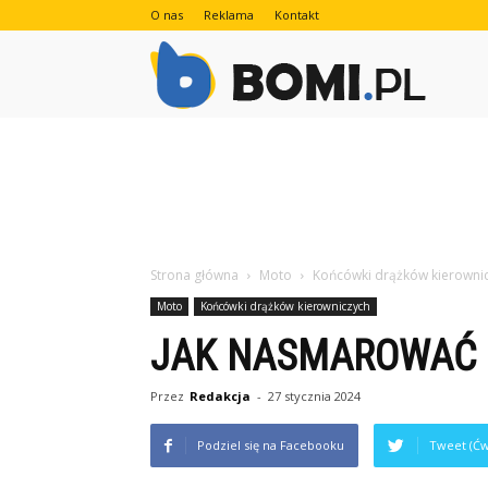
O nas
Reklama
Kontakt
Bomi.pl
Strona główna
Moto
Końcówki drążków kierowni
Moto
Końcówki drążków kierowniczych
JAK NASMAROWAĆ 
Przez
Redakcja
-
27 stycznia 2024
Podziel się na Facebooku
Tweet (Ćw