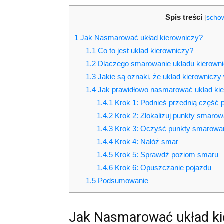
Spis treści
[
scho
1
Jak Nasmarować układ kierowniczy?
1.1
Co to jest układ kierowniczy?
1.2
Dlaczego smarowanie układu kierowni
1.3
Jakie są oznaki, że układ kierownic
1.4
Jak prawidłowo nasmarować układ ki
1.4.1
Krok 1: Podnieś przednią część 
1.4.2
Krok 2: Zlokalizuj punkty smarow
1.4.3
Krok 3: Oczyść punkty smarowa
1.4.4
Krok 4: Nałóż smar
1.4.5
Krok 5: Sprawdź poziom smaru
1.4.6
Krok 6: Opuszczanie pojazdu
1.5
Podsumowanie
Jak Nasmarować układ ki