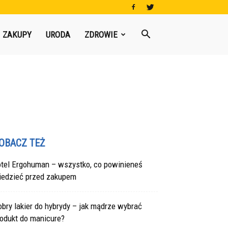
ZAKUPY
URODA
ZDROWIE
OBACZ TEŻ
otel Ergohuman – wszystko, co powinieneś
iedzieć przed zakupem
bry lakier do hybrydy – jak mądrze wybrać
rodukt do manicure?