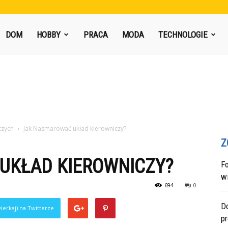
DOM
HOBBY
PRACA
MODA
TECHNOLOGIE
czych
Jak Nasmarować układ kierowniczy?
Z
UKŁAD KIEROWNICZY?
F
w
694
0
Do
ierkaj) na Twitterze
p