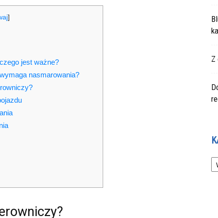
waj
]
Bl
ka
Z 
czego jest ważne?
zy wymaga nasmarowania?
Do
erowniczy?
r
pojazdu
ania
nia
K
Ka
erowniczy?