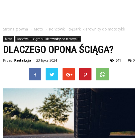
Strona główna
Moto
Końcówki i ciężarki kierownicy do motocykli
Moto
Końcówki i ciężarki kierownicy do motocykli
DLACZEGO OPONA ŚCIĄGA?
Przez
Redakcja
-
23 lipca 2024
641
0