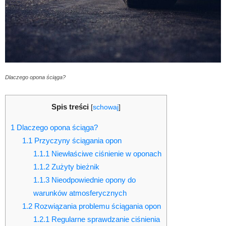
Dlaczego opona ściąga?
Spis treści
[
schowaj
]
1
Dlaczego opona ściąga?
1.1
Przyczyny ściągania opon
1.1.1
Niewłaściwe ciśnienie w oponach
1.1.2
Zużyty bieżnik
1.1.3
Nieodpowiednie opony do
warunków atmosferycznych
1.2
Rozwiązania problemu ściągania opon
1.2.1
Regularne sprawdzanie ciśnienia