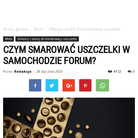
Strona główna
Moto
Silikony i smary do konserwacji uszczelek
Moto
Silikony i smary do konserwacji uszczelek
CZYM SMAROWAĆ USZCZELKI W
SAMOCHODZIE FORUM?
Przez
Redakcja
-
28 stycznia 2025
4112
0