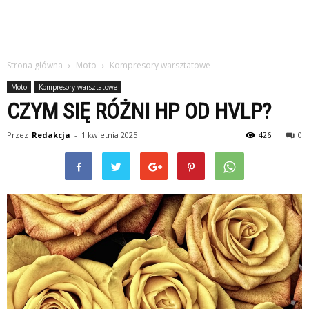
Strona główna
Moto
Kompresory warsztatowe
Moto
Kompresory warsztatowe
CZYM SIĘ RÓŻNI HP OD HVLP?
Przez
Redakcja
-
1 kwietnia 2025
426
0