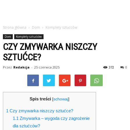
Strona główna
Dom
Komplety sztućców
Dom
Komplety sztućców
CZY ZMYWARKA NISZCZY
SZTUĆCE?
Przez
Redakcja
-
25 czerwca 2025
372
0
Spis treści
[
schowaj
]
1
Czy zmywarka niszczy sztućce?
1.1
Zmywarka – wygoda czy zagrożenie
dla sztućców?