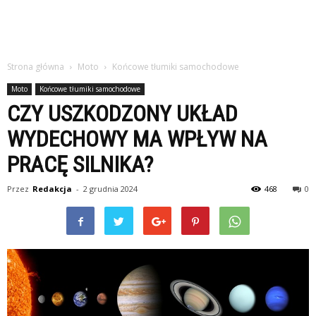
Strona główna
Moto
Końcowe tłumiki samochodowe
Moto
Końcowe tłumiki samochodowe
CZY USZKODZONY UKŁAD
WYDECHOWY MA WPŁYW NA
PRACĘ SILNIKA?
Przez
Redakcja
-
2 grudnia 2024
468
0