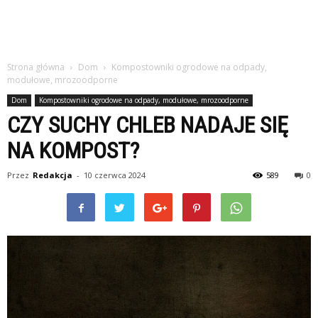
Strona główna
Dom
Kompostowniki ogrodowe na odpady,
modułowe, mrozoodporne
Dom
Kompostowniki ogrodowe na odpady, modułowe, mrozoodporne
CZY SUCHY CHLEB NADAJE SIĘ
NA KOMPOST?
Przez
Redakcja
-
10 czerwca 2024
589
0