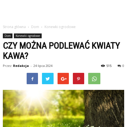
Strona główna
Dom
Konewki ogrodowe
Dom
Konewki ogrodowe
CZY MOŻNA PODLEWAĆ KWIATY
KAWA?
Przez
Redakcja
-
24 lipca 2024
515
0