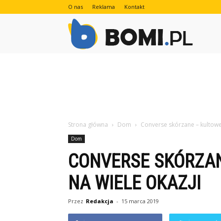
O nas
Reklama
Kontakt
Bomi.pl
Strona główna
Dom
Converse skórzane – kultowe
Dom
CONVERSE SKÓRZAN
NA WIELE OKAZJI
Przez
Redakcja
-
15 marca 2019