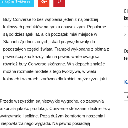
ierkaj) na Twitterze
Bl
ka
Buty Converse to bez wątpienia jeden z najbardziej
kultowych produktów na rynku obuwniczym. Popularne
są od dziesiątek lat, a ich początek miał miejsce w
Z 
Stanach Zjednoczonych, skąd przywędrowały do
pozostałych części świata. Trampki wykonane z płótna z
Do
pewnością zna każdy, ale na pewno warte uwagi są
r
również buty Converse skórzane. W sklepach znaleźć
można rozmaite modele z tego tworzywa, w wielu
kolorach i wzorach, zarówno dla kobiet, mężczyzn, jak i
K
Ka
 Przede wszystkim są niezwykle wygodne, co zapewnia
oskonała jakość produkcji. Converse skórzane idealnie leżą
o wytrzymałe i solidne. Poza dużym komfortem noszenia i
ich niepowtarzalnego wyglądu. Na pewno posiadają