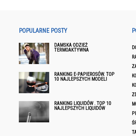
POPULARNE POSTY
P
DAMSKA ODZIEŻ
D
TERMOAKTYWNA
R
Z
RANKING E-PAPIEROSÓW. TOP
K
10 NAJLEPSZYCH MODELI
K
Z
RANKING LIQUIDÓW . TOP 10
M
NAJLEPSZYCH LIQUIDÓW
P
Ś
T