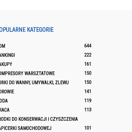
OPULARNE KATEGORIE
644
OM
222
ANKINGI
161
AKUPY
150
OMPRESORY WARSZTATOWE
150
ORKI DO WANNY, UMYWALKI, ZLEWU
141
DROWIE
119
ODA
113
RACA
RODKI DO KONSERWACJI I CZYSZCZENIA
101
APICERKI SAMOCHODOWEJ