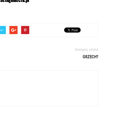
ter
Następny artykuł
GRZECH?