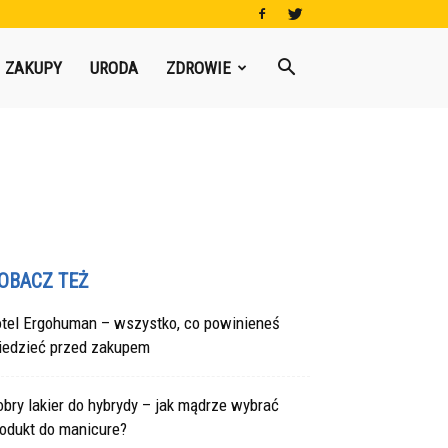
ZAKUPY
URODA
ZDROWIE
OBACZ TEŻ
otel Ergohuman – wszystko, co powinieneś
iedzieć przed zakupem
bry lakier do hybrydy – jak mądrze wybrać
rodukt do manicure?