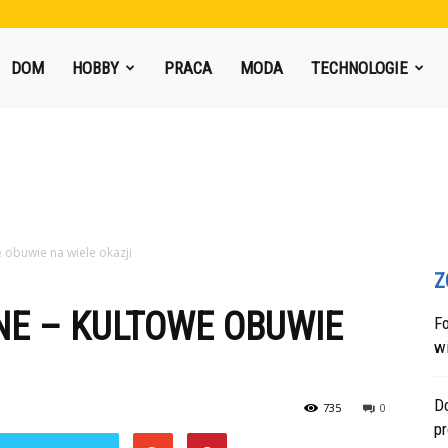
DOM
HOBBY
PRACA
MODA
TECHNOLOGIE
 obuwie na wiele okazji
Z
E – KULTOWE OBUWIE
F
w
Do
735
0
p