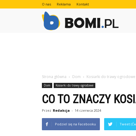
O nas
Reklama
Kontakt
Bomi.pl
Strona główna
Dom
Kosiarki do trawy ogrodowe
Dom
Kosiarki do trawy ogrodowe
CO TO ZNACZY KOS
Przez
Redakcja
-
14 czerwca 2024
Podziel się na Facebooku
Tweet (Ćw