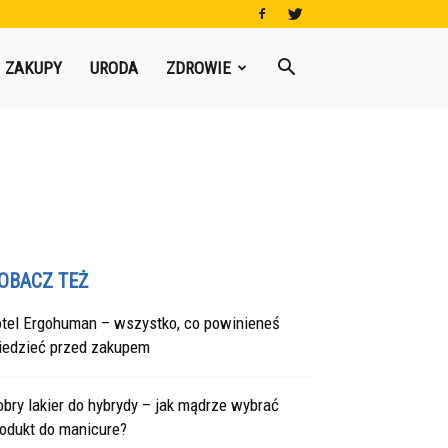
ZAKUPY
URODA
ZDROWIE
OBACZ TEŻ
otel Ergohuman – wszystko, co powinieneś
iedzieć przed zakupem
bry lakier do hybrydy – jak mądrze wybrać
rodukt do manicure?