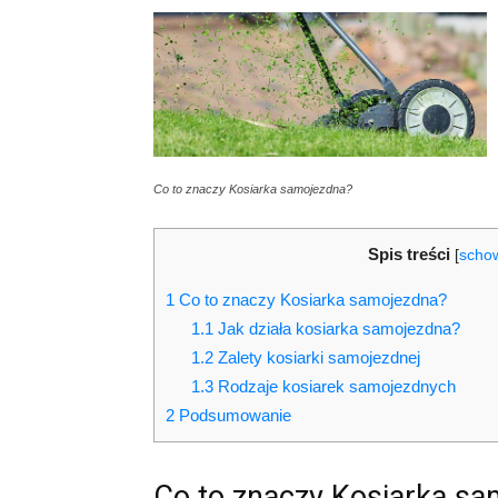
Co to znaczy Kosiarka samojezdna?
Spis treści
[
scho
1
Co to znaczy Kosiarka samojezdna?
1.1
Jak działa kosiarka samojezdna?
1.2
Zalety kosiarki samojezdnej
1.3
Rodzaje kosiarek samojezdnych
2
Podsumowanie
Co to znaczy Kosiarka s