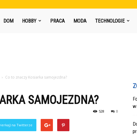
DOM
HOBBY
PRACA
MODA
TECHNOLOGIE
Co to znaczy Kosiarka samojezdna?
Z
IARKA SAMOJEZDNA?
F
w
528
0
Do
ierkaj) na Twitterze
p