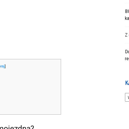
Bl
ka
Z 
Do
r
waj
]
K
Ka
amojezdna?