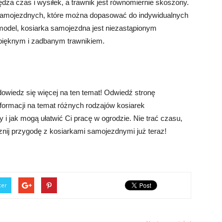
a czas i wysiłek, a trawnik jest równomiernie skoszony.
 samojezdnych, które można dopasować do indywidualnych
 model, kosiarka samojezdna jest niezastąpionym
 pięknym i zadbanym trawnikiem.
 dowiedz się więcej na ten temat! Odwiedź stronę
informacji na temat różnych rodzajów kosiarek
y i jak mogą ułatwić Ci pracę w ogrodzie. Nie trać czasu,
znij przygodę z kosiarkami samojezdnymi już teraz!
ter