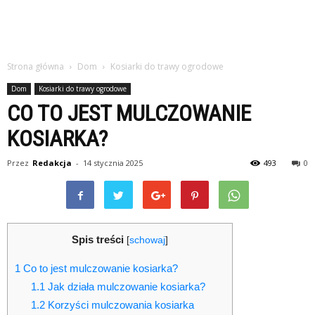
Strona główna
Dom
Kosiarki do trawy ogrodowe
Dom
Kosiarki do trawy ogrodowe
CO TO JEST MULCZOWANIE
KOSIARKA?
Przez
Redakcja
-
14 stycznia 2025
493
0
Spis treści
[
schowaj
]
1
Co to jest mulczowanie kosiarka?
1.1
Jak działa mulczowanie kosiarka?
1.2
Korzyści mulczowania kosiarka