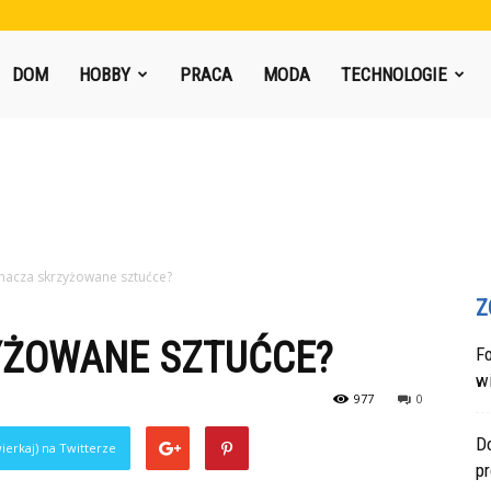
DOM
HOBBY
PRACA
MODA
TECHNOLOGIE
nacza skrzyżowane sztućce?
Z
YŻOWANE SZTUĆCE?
F
w
977
0
Do
ierkaj) na Twitterze
p