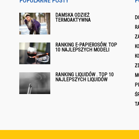
POPULARNE POSTY
P
DAMSKA ODZIEŻ
D
TERMOAKTYWNA
R
Z
RANKING E-PAPIEROSÓW. TOP
K
10 NAJLEPSZYCH MODELI
K
Z
RANKING LIQUIDÓW . TOP 10
M
NAJLEPSZYCH LIQUIDÓW
P
Ś
T