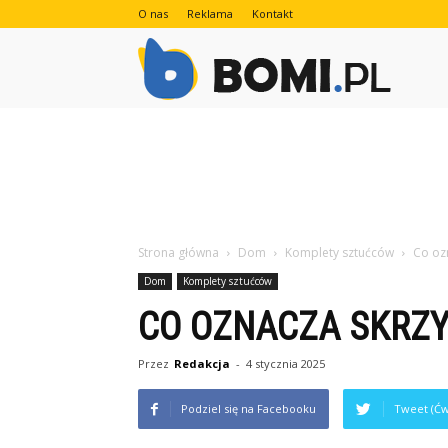
O nas
Reklama
Kontakt
Bomi.pl
Strona główna
Dom
Komplety sztućców
Co oz
Dom
Komplety sztućców
CO OZNACZA SKRZ
Przez
Redakcja
-
4 stycznia 2025
Podziel się na Facebooku
Tweet (Ćw