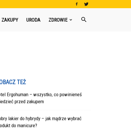
ZAKUPY
URODA
ZDROWIE
OBACZ TEŻ
otel Ergohuman – wszystko, co powinieneś
iedzieć przed zakupem
bry lakier do hybrydy – jak mądrze wybrać
rodukt do manicure?