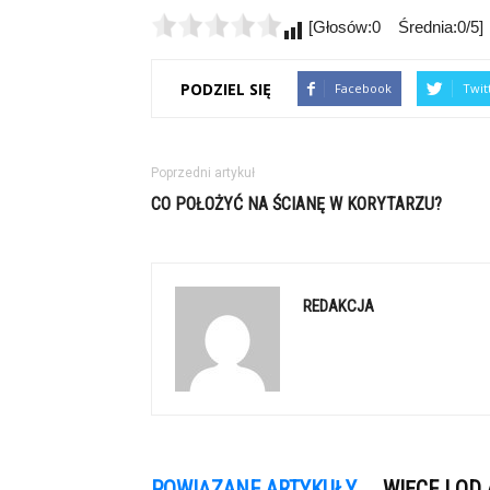
[Głosów:0 Średnia:0/5]
PODZIEL SIĘ
Facebook
Twit
Poprzedni artykuł
CO POŁOŻYĆ NA ŚCIANĘ W KORYTARZU?
REDAKCJA
POWIĄZANE ARTYKUŁY
WIĘCEJ OD