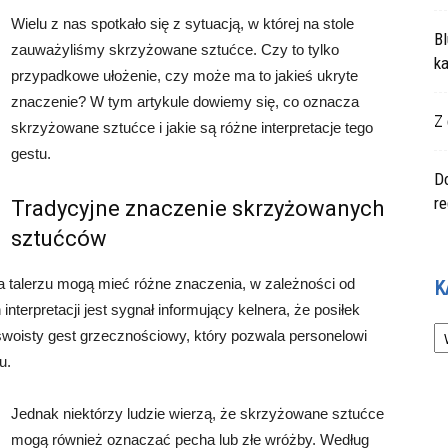
Wielu z nas spotkało się z sytuacją, w której na stole
Bl
zauważyliśmy skrzyżowane sztućce. Czy to tylko
ka
przypadkowe ułożenie, czy może ma to jakieś ukryte
znaczenie? W tym artykule dowiemy się, co oznacza
Z 
skrzyżowane sztućce i jakie są różne interpretacje tego
gestu.
Do
r
Tradycyjne znaczenie skrzyżowanych
sztućców
a talerzu mogą mieć różne znaczenia, w zależności od
K
interpretacji jest sygnał informujący kelnera, że posiłek
Ka
swoisty gest grzecznościowy, który pozwala personelowi
u.
Jednak niektórzy ludzie wierzą, że skrzyżowane sztućce
mogą również oznaczać pecha lub złe wróżby. Według