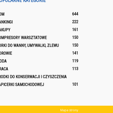
OPULARNE KATEGORIE
644
OM
222
ANKINGI
161
AKUPY
150
OMPRESORY WARSZTATOWE
150
ORKI DO WANNY, UMYWALKI, ZLEWU
141
DROWIE
119
ODA
113
RACA
RODKI DO KONSERWACJI I CZYSZCZENIA
101
APICERKI SAMOCHODOWEJ
Mapa strony